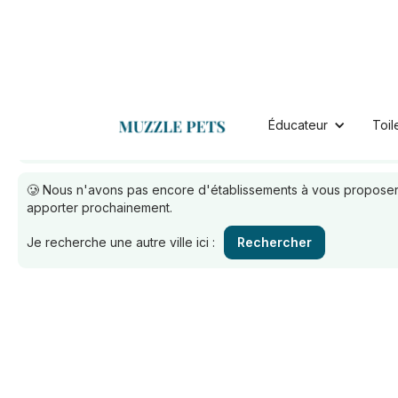
lamothe
Toiletteurs à :
Éducateur
Toil
Retrouvez nos toiletteurs pour chien ou chat disponibles :
🥲 Nous n'avons pas encore d'établissements à vous proposer.
apporter prochainement.
Je recherche une autre ville ici :
Rechercher