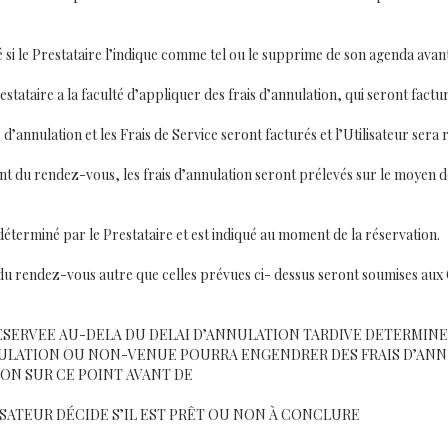
le Prestataire l’indique comme tel ou le supprime de son agenda avant 
tataire a la faculté d’appliquer des frais d’annulation, qui seront facturé
ais d’annulation et les Frais de Service seront facturés et l’Utilisateur
ent du rendez-vous, les frais d’annulation seront prélevés sur le moyen 
déterminé par le Prestataire et est indiqué au moment de la réservation.
 du rendez-vous autre que celles prévues ci- dessus seront soumises aux
SERVEE AU-DELA DU DELAI D’ANNULATION TARDIVE DETERMINE P
ULATION OU NON-VENUE POURRA ENGENDRER DES FRAIS D’ANN
ON SUR CE POINT AVANT DE
ISATEUR DÉCIDE S’IL EST PRÊT OU NON À CONCLURE