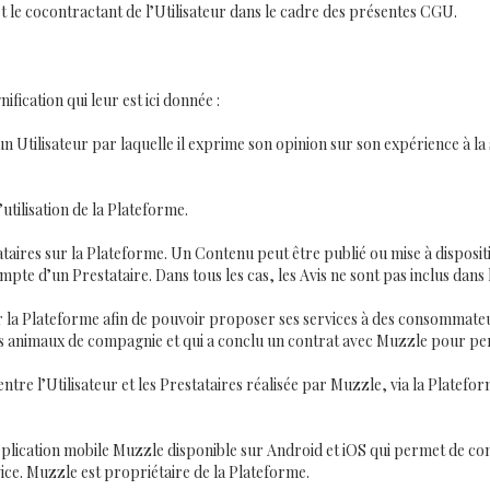
t le cocontractant de l’Utilisateur dans le cadre des présentes CGU.
ification qui leur est ici donnée :
n Utilisateur par laquelle il exprime son opinion sur son expérience à l
utilisation de la Plateforme.
tataires sur la Plateforme. Un Contenu peut être publié ou mise à disposi
pte d’un Prestataire. Dans tous les cas, les Avis ne sont pas inclus dans
sur la Plateforme afin de pouvoir proposer ses services à des consommate
s animaux de compagnie et qui a conclu un contrat avec Muzzle pour per
 entre l’Utilisateur et les Prestataires réalisée par Muzzle, via la Platef
’application mobile Muzzle disponible sur Android et iOS qui permet de co
ice. Muzzle est propriétaire de la Plateforme.