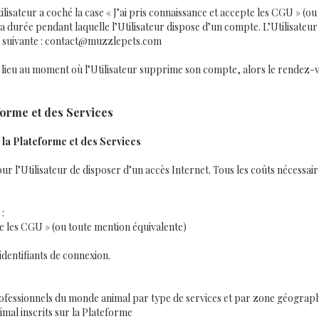
lisateur a coché la case « J’ai pris connaissance et accepte les CGU » (o
la durée pendant laquelle l’Utilisateur dispose d’un compte. L’Utilisat
e suivante : contact@muzzlepets.com
u lieu au moment où l’Utilisateur supprime son compte, alors le rendez
eforme et des Services
 la Plateforme et des Services
our l’Utilisateur de disposer d’un accès Internet. Tous les coûts nécessai
 :
te les CGU » (ou toute mention équivalente)
 identifiants de connexion.
ofessionnels du monde animal par type de services et par zone géograp
imal inscrits sur la Plateforme