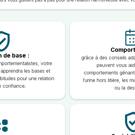
Comport
n de base :
grâce à des conseils ada
mportementalistes, votre
peuvent vous aide
 apprendra les bases et
comportements gênants
itudes pour une relation
l’urine hors litière, les
e confiance.
ou la des