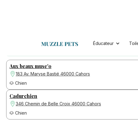
Cahors
Toiletteurs à :
Éducateur
Toil
Retrouvez nos toiletteurs pour chien ou chat disponibles :
Aux beaux muse'o
183 Av. Maryse Bastié 46000 Cahors
🐶 Chien
Cadurchien
346 Chemin de Belle Croix 46000 Cahors
🐶 Chien