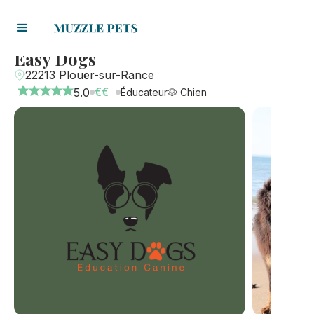
Easy Dogs
22213 Plouër-sur-Rance
€€
5.0
Éducateur
🐶 Chien