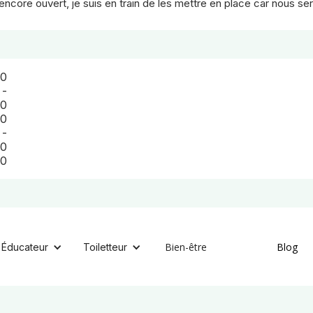
ncore ouvert, je suis en train de les mettre en place car nous se
00
-
00
00
-
00
00
Bien-être
Blog
Éducateur
Toiletteur