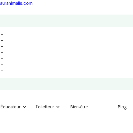
auranimalis.com
-
-
-
-
-
-
-
Bien-être
Blog
Éducateur
Toiletteur