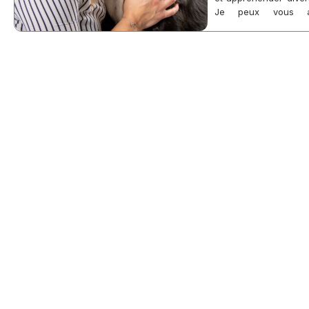
Je peux vous ai
problématique renc
Les séances s’effectu
en présentiel ou en 
bilan comportementa
pouvant pas être tr
individuel ou en grou