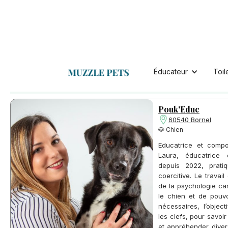
Bornel
Educateurs à :
Éducateur
Toil
Retrouvez nos éducateurs pour chien ou chat disponibl
Pouk'Educ
60540 Bornel
🐶 Chien
Educatrice et compo
Laura, éducatrice 
depuis 2022, pratiq
coercitive. Le trava
de la psychologie ca
le chien et de pouvo
nécessaires, l’objec
les clefs, pour savo
et appréhender diver