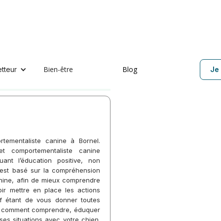
Bien-être
Blog
etteur
Je 
es :
rtementaliste canine à Bornel.
et comportementaliste canine
uant l’éducation positive, non
il est basé sur la compréhension
nine, afin de mieux comprendre
ir mettre en place les actions
tif étant de vous donner toutes
ir comment comprendre, éduquer
ses situations avec votre chien.