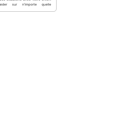
der sur n’importe quelle
ontrée avec votre compagnon.
ent à domicile ou en extérieure,
visioconférence (sous réserve du
l, certaines problématiques ne
aitées en visioconférence), en
pe.