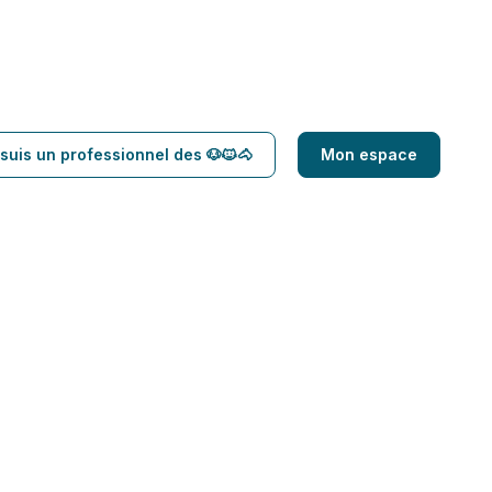
suis un professionnel des 🐶🐱🐴
Mon espace